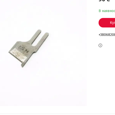
В наявнос
Ку
+3806820