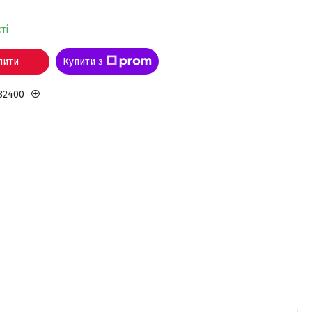
ті
пити
Купити з
82400