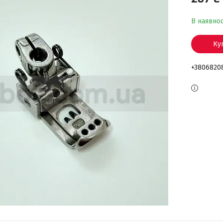
В наявнос
Ку
+3806820