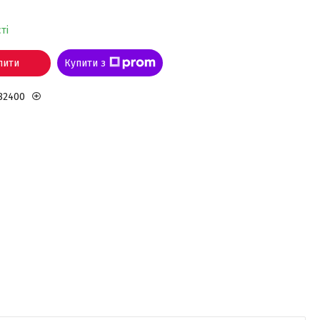
ті
пити
Купити з
82400