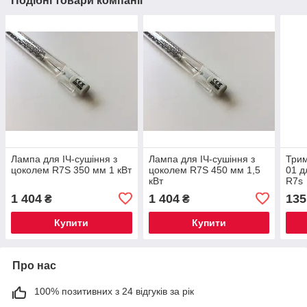
Подібні товари компанії
Лампа для ІЧ-сушіння з
Лампа для ІЧ-сушіння з
Трим
цоколем R7S 350 мм 1 кВт
цоколем R7S 450 мм 1,5
01 д
кВт
R7s
1 404
1 404
135
₴
₴
Купити
Купити
Про нас
100% позитивних з 24 відгуків за рік