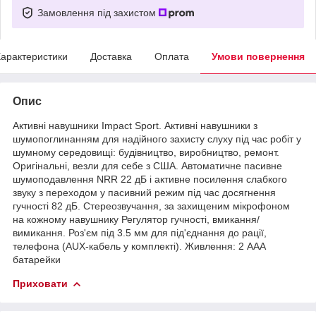
Замовлення під захистом
арактеристики
Доставка
Оплата
Умови повернення
Опис
Активні навушники Impact Sport. Активні навушники з
шумопоглинанням для надійного захисту слуху під час робіт у
шумному середовищі: будівництво, виробництво, ремонт.
Оригінальні, везли для себе з США. Автоматичне пасивне
шумоподавлення NRR 22 дБ і активне посилення слабкого
звуку з переходом у пасивний режим під час досягнення
гучності 82 дБ. Стереозвучання, за захищеним мікрофоном
на кожному навушнику Регулятор гучності, вмикання/
вимикання. Роз'єм під 3.5 мм для під'єднання до рації,
телефона (AUX-кабель у комплекті). Живлення: 2 ААА
батарейки
Приховати