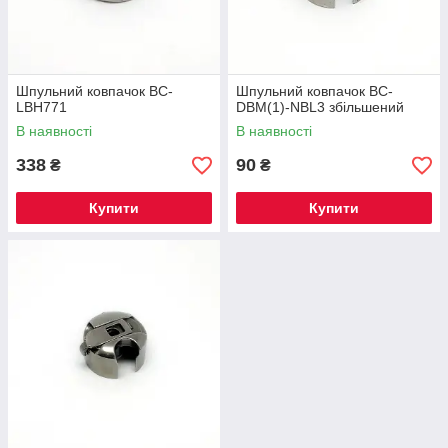
Шпульний ковпачок BC-
Шпульний ковпачок BC-
LBH771
DBM(1)-NBL3 збільшений
В наявності
В наявності
338
90
₴
₴
Купити
Купити