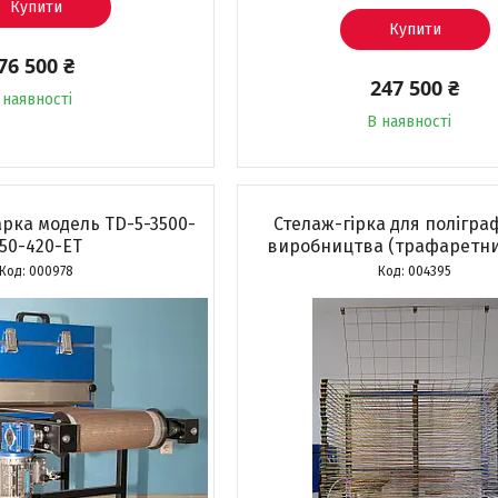
Купити
Купити
76 500 ₴
247 500 ₴
 наявності
В наявності
рка модель TD-5-3500-
Стелаж-гірка для полігра
50-420-ET
виробництва (трафаретни
000978
004395