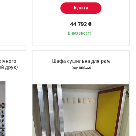
Купити
44 792 ₴
В наявності
фічного
Шафа сушильна для рам
й друк)
000446