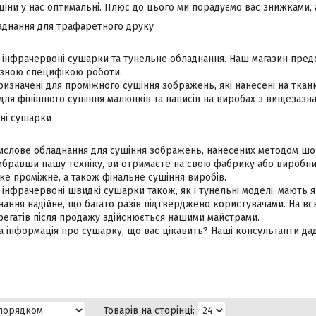
ціни у нас оптимальні. Плюс до цього ми порадуємо вас знижками, а
днання для трафаретного друку
і інфрачервоні сушарки та тунельне обладнання. Наш магазин пред
різною специфікою роботи.
і призначені для проміжного сушіння зображень, які нанесені на ткан
ля фінішного сушіння малюнків та написів на виробах з вищезазна
ьні сушарки
слове обладнання для сушіння зображень, нанесених методом шов
ибравши нашу техніку, ви отримаєте на свою фабрику або виробни
е проміжне, а також фінальне сушіння виробів.
 інфрачервоні швидкі сушарки також, як і тунельні моделі, мають
ання надійне, що багато разів підтверджено користувачами. На вс
регатів після продажу здійснюється нашими майстрами.
 інформація про сушарку, що вас цікавить? Наші консультанти даду