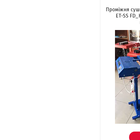
Проміжня суш
ET-SS FD_