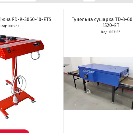
іжна FD-9-5060-10-ETS
Тунельна сушарка TD-3-60
1520-ET
001963
003136