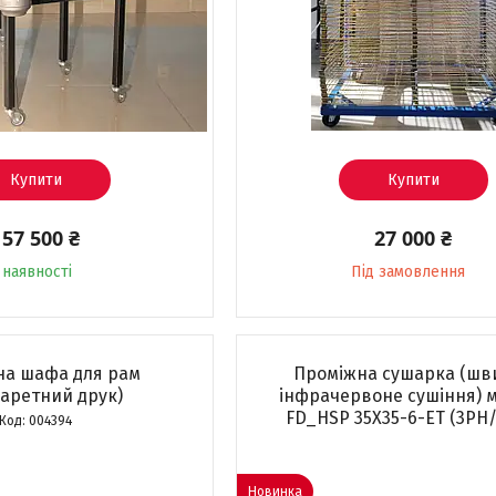
Купити
Купити
157 500 ₴
27 000 ₴
 наявності
Під замовлення
на шафа для рам
Проміжна сушарка (шв
аретний друк)
інфрачервоне сушіння) 
FD_HSP 35X35-6-ET (3PH/
004394
Новинка