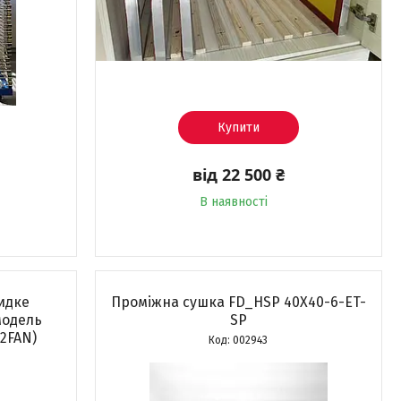
Купити
від 22 500 ₴
В наявності
идке
Проміжна сушка FD_HSP 40X40-6-ET-
модель
SP
2FAN)
002943