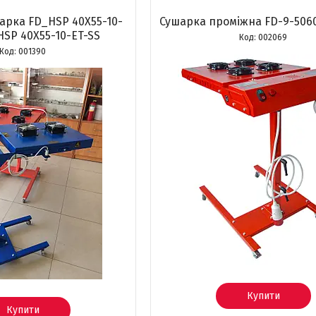
арка FD_HSP 40X55-10-
Сушарка проміжна FD-9-5060
HSP 40X55-10-ET-SS
002069
001390
Купити
Купити