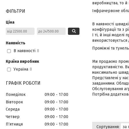
виробництва, то й 
ФІЛЬТРИ
Інфрачервоне обла
Ціна
В наявності швидк
конфігурації та з 
І ті, й інші модел
використовується д
Наявність
Проміжні та тунел
В наявності
8
Країна виробник
Ми продаємо проми
продуктивністю. В
Україна
8
максимально швидк
Представлені у нас
ГРАФІК РОБОТИ
завданнями. Обладн
Обслуговування аг
Потрібна додаткова
Понеділок
09:00
17:00
Вівторок
09:00
17:00
Середа
09:00
17:00
Четвер
09:00
17:00
Пʼятниця
09:00
17:00