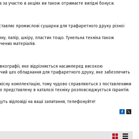
 за участю в акціях ви також отримаєте вигідні бонуси.
ставляє промислові сушарки для трафаретного друку різної
ину, папір, шкіру, пластик тощо. Тунельна техніка також
чених матеріалів.
кографії, яке відрізняється насамперед високою
чий цех обладнання для трафаретного друку, яке забезпечить
 якісну комплектацію, тому чудово справляються з поставленими
ю представлену в каталозі техніку розповсюджується гарантія.
ть відповіді на ваші запитання, телефонуйте!