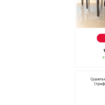
В
Сушиль
(траф