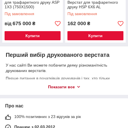
для трафаретного друку ASP
Верстат для трафаретного
1Х3 (750Х1500)
друку HSP 6X6 AL
Під замовлення
Під замовлення
675 000
162 000
від
₴
₴
Купити
Купити
Перший вибір друкованого верстата
У нас сайті Ви можете побачити деяку різноманітність
друкованих верстатів.
Перше питання в початківців друкувачів і тих, хто тільки
планує почати друковане виробництво: «Як правильно
Показати все
вибрати верстат і чому їх так багато?». І, зазвичай, відразу
випливає питання: «А я можу друкувати на тканині (пластику,
картоні, шкірі......?? А що для цього потрібно? Ой, і яке
обладнання додатково? А де купити витратний матеріал —
Про нас
фарбу, клею, фольгу, флок, глітер?»
100% позитивних з 23 відгуків за рік
Розглянемо поетапно, чинники, що впливають на вибір
верстата. А також схематизуємо інформацію про
Працює з 02.03.2012